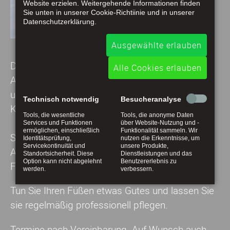
Website erzielen. Weitergehende Informationen finden
sich dann im Sommer,
Sie unten in unserer Cookie-Richtiinie und in unserer
Datenschutzerklärung.
wenn sie sich barfuß
nicht vor die Tür wagen.
Ausgewählte erlauben
Darüber hinaus ist Fußgesundheit ein wichtiger
Alle Cookies erlauben
Aspekt für Wohlbefinden und Mobilität. Auf
unseren Füßen ruht schließlich die gesamte
Technisch notwendig
Besucheranalyse
Körperlast.
Tools, die wesentliche
Tools, die anonyme Daten
Services und Funktionen
über Website-Nutzung und -
ermöglichen, einschließlich
Funktionalität sammeln. Wir
Schenken Sie Ihren Füßen ein wenig
Identitätsprüfung,
nutzen die Erkenntnisse, um
Servicekontinuität und
unsere Produkte,
Aufmerksamkeit! Mit gesunden und gepflegten
Standortsicherheit. Diese
Dienstleistungen und das
Option kann nicht abgelehnt
Benutzererlebnis zu
Füßen gehen Sie entspannt durch den Tag.
werden.
verbessern.
Tun Sie Ihren Füßen etwas Gutes und lassen Sie
sie regelmäßig professionell pflegen.
Termine nach Vereinbarung. Auf Wunsch auch