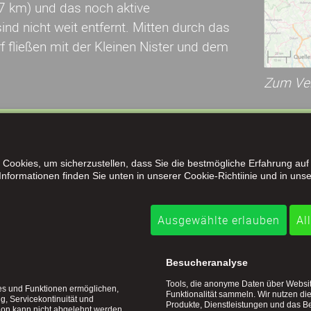
 km) und das noch aktive
ind nicht weit entfernt. Mitten durch das
fließen mit der Kleinen Nister und dem
Zum Verg
hörigkeit
Zugehörigkeit
Cookies, um sicherzustellen, dass Sie die bestmögliche Erfahrung auf
nformationen finden Sie unten in unserer Cookie-Richtiinie und in unse
 Rheinland-Pfalz und zum Westerwaldkreis mit der Kr
emeinde Hachenburg. Diese zählt knapp 25.000 Einwo
Ausgewählte erlauben
Al
nden. Weitere Zugehörigkeiten siehe Tabelle.
Besucheranalyse
57629
Tools, die anonyme Daten über Websi
ces und Funktionen ermöglichen,
Funktionalität sammeln. Wir nutzen di
ng, Servicekontinuität und
heinland-Pfalz
Produkte, Dienstleistungen und das B
tion kann nicht abgelehnt werden.