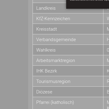
Landkreis
KfZ-Kennzeichen
Kreisstadt
Verbandsgemeinde
Wahlkreis
Arbeitsmarktregion
IHK Bezirk
Tourismusregion
Diözese
Pfarrei (katholisch)
K