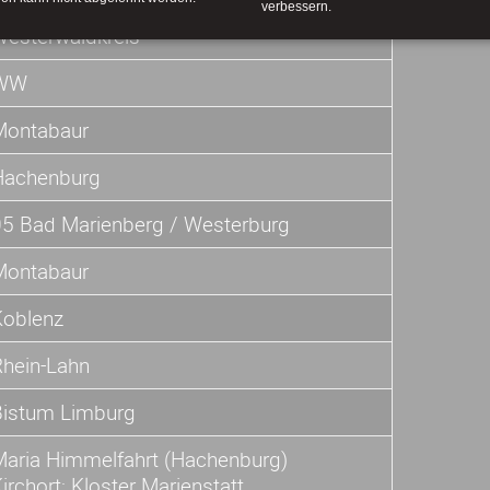
verbessern.
Westerwaldkreis
WW
Montabaur
Hachenburg
05 Bad Marienberg / Westerburg
Montabaur
Koblenz
Rhein-Lahn
Bistum Limburg
Maria Himmelfahrt (Hachenburg)
irchort: Kloster Marienstatt