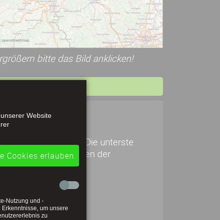
rößern bitte das Bild anklicken!
 unserer Website
rer
eisstadt Montabaur. Die unterste
hner und besteht neben der
le Cookies erlauben
te-Nutzung und -
e Erkenntnisse, um unsere
enutzererlebnis zu