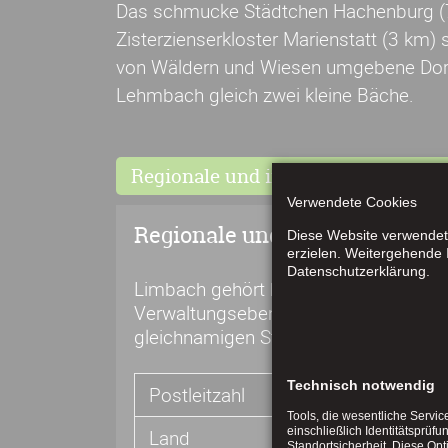
Das schmucke Städtchen Hachenburg (7
Zisterzienserkloster Marienstatt (3 km) s
von Wäldern und Wiesen umgebene Dorf 
Lehmbach gleich zwei kleine Bäche.
Regionale und institutionelle Zuge
Verwendete Cookies
Regionale und institutionelle 
Diese Website verwendet 
erzielen. Weitergehende I
Datenschutzerklärung.
Limbach gehört heute zum Bundesland
Verwaltungsebene ist die Verbandsg
gleichnamigen Stadt aus 32 Ortsgemei
Technisch notwendig
Postleitzahl
Tools, die wesentliche Servi
einschließlich Identitätsprüfu
Land
R
Standortsicherheit. Diese Op