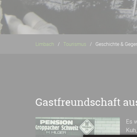
Limbach
Tourismus
Geschichte & Gege
Gastfreundschaft au
Es w
Kuh,