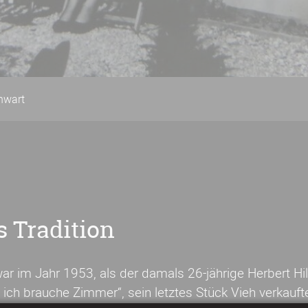
nwart
s Tradition
ar im Jahr 1953, als der damals 26-jährige Herbert Hi
 ich brauche Zimmer“, sein letztes Stück Vieh verkauft