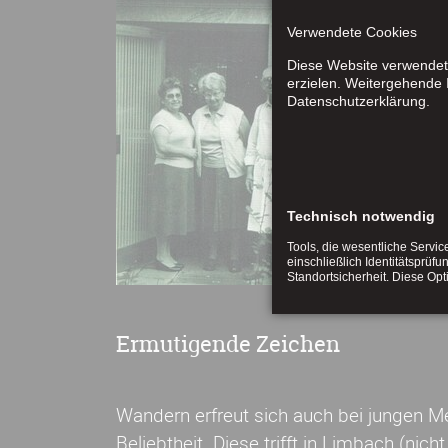
umwa
land
Verwendete Cookies
aner
Diese Website verwendet 
erzielen. Weitergehende I
Über
Datenschutzerklärung.
Aufk
der 
Mehr
Technisch notwendig
Tools, die wesentliche Servi
einschließlich Identitätsprüfu
Standortsicherheit. Diese Op
Ermutigende Zeichen
Wandern erfreut sich auch bei jungen 
Beliebtheit. Diese trifft in Limbach (nich