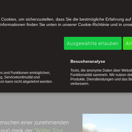
ndelte. Ohne es zu wissen, legte er damit den Grund
wirtschaftlich geprägten WesterwaldDORFes Limbach i
kannten Erholungsort mit in der Spitze 4 Lokalen und
Cookies, um sicherzustellen, dass Sie die bestmögliche Erfahrung auf
nformationen finden Sie unten in unserer Cookie-Richtiinie und in unse
nachtungen im Jahr.
ommender Flugtourismus und fehlende oder wenig erf
Ausgewählte erlauben
Al
Neunzigerjahre jedoch den schrittweisen Rückgang de
 erfahren...
Besucheranalyse
Tools, die anonyme Daten über Websi
ces und Funktionen ermöglichen,
Funktionalität sammeln. Wir nutzen di
ng, Servicekontinuität und
Produkte, Dienstleistungen und das B
tion kann nicht abgelehnt werden.
verbessern.
Menschen einer zunehmenden
t nur) dank der
"Wäller Tour