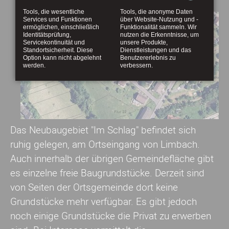
Tools, die wesentliche
Tools, die anonyme Daten
Services und Funktionen
über Website-Nutzung und -
ermöglichen, einschließlich
Funktionalität sammeln. Wir
Identitätsprüfung,
nutzen die Erkenntnisse, um
Servicekontinuität und
unsere Produkte,
Standortsicherheit. Diese
Dienstleistungen und das
Option kann nicht abgelehnt
Benutzererlebnis zu
werden.
verbessern.
Das Neubaugebiet "Im Schlag" befindet sich
ruhig gelegen, am Ortseingang von Limbach.
Auch innerhalb der übrigen Gemeindefläche gibt
es einzelne freie Baugrundstücke. Derzeit sind
von Seiten der Ortsgemeinde dort keine
Grundstücke mehr verfügbar. Es gibt jedoch
noch einige Grundstücke die Privat zu erwerben