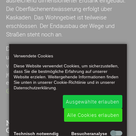
ausreichend dimensionierter Erdtank eingebaut.
Die Oberflächenentwässerung erfolgt über
Kaskaden. Das Wohngebiet ist teilweise
erschlossen. Der Endausbau der Wege und
Straßen steht noch an.
Derzeit sind im Neubaugebiet "Im Neuengarten"
und "Assbergsgrund" keine Grundstücke mehr -
Verwendete Cookies
von Seiten der Gemeinde - verfügbar. Es gibt
Diese Website verwendet Cookies, um sicherzustellen,
dass Sie die bestmögliche Erfahrung auf unserer
jedoch noch einige Grundstücke die Privat zu
Website erzielen. Weitergehende Informationen finden
erwerben sind. Bei Interesse vermittelt die
Sie unten in unserer Cookie-Richtiinie und in unserer
Datenschutzerklärung.
Gemeindeverwaltung
gerne weiter.
Ausgewählte erlauben
Alle Cookies erlauben
Neubaugebiet "Im Schlag" und weitere
Grundstücke
Technisch notwendig
Besucheranalyse