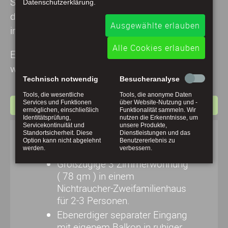
Schönheit geschaffen. Nicht von ungefähr trägt
Datenschutzerklärung.
die Landschaft daher auch das Wort „Schweiz“
Ausgewählte erlauben
im Namen.
Alle Cookies erlauben
Entdecken Sie den
WesterwaldSteig
mit vielen
wandernswerten Wegen und Pfaden.
Technisch notwendig
Besucheranalyse
Tools, die wesentliche
Tools, die anonyme Daten
Services und Funktionen
über Website-Nutzung und -
Zimmer und Ausstattung
ermöglichen, einschließlich
Funktionalität sammeln. Wir
Identitätsprüfung,
nutzen die Erkenntnisse, um
Servicekontinuität und
unsere Produkte,
Standortsicherheit. Diese
Dienstleistungen und das
Option kann nicht abgelehnt
Benutzererlebnis zu
werden.
verbessern.
Großzügige 3 Zimmerwohnung
( 78 qm ) in einem
Nichtraucher-Zweifamilienhaus
für 2-3 Personen.
Ebenerdiger separater Eingang
mit eigenem Balkon in ruhiger