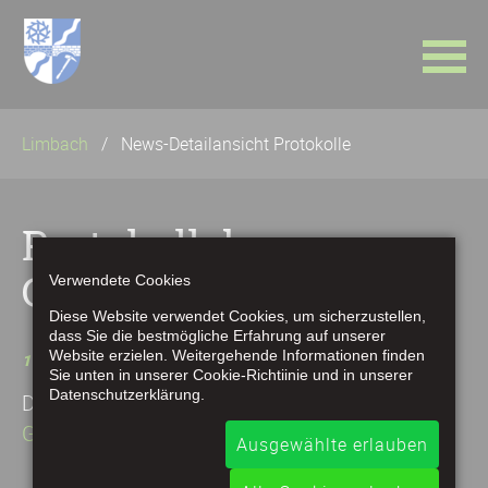
Navigation
Limbach
News-Detailansicht Protokolle
überspringen
Protokoll der
Gemeinderatssitzung
Verwendete Cookies
Diese Website verwendet Cookies, um sicherzustellen,
dass Sie die bestmögliche Erfahrung auf unserer
Website erzielen. Weitergehende Informationen finden
19.02.2025 19:00
von
WebMaster
(Kommentare: 0)
Sie unten in unserer Cookie-Richtiinie und in unserer
Datenschutzerklärung.
Download:
Sitzungsprotokoll der
Gemeinderatssitzung vom 19.02.2025
Ausgewählte erlauben