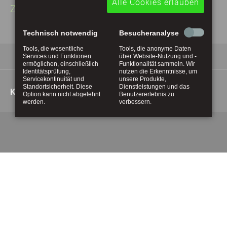
Alle Cookies erlauben
Zurück
Technisch notwendig
Besucheranalyse
Tools, die wesentliche
Tools, die anonyme Daten
Services und Funktionen
über Website-Nutzung und -
ermöglichen, einschließlich
Funktionalität sammeln. Wir
Identitätsprüfung,
nutzen die Erkenntnisse, um
Servicekontinuität und
unsere Produkte,
Navigation
Standortsicherheit. Diese
Dienstleistungen und das
Kontakt
Impressum
Datenschutz
überspringen
Option kann nicht abgelehnt
Benutzererlebnis zu
werden.
verbessern.